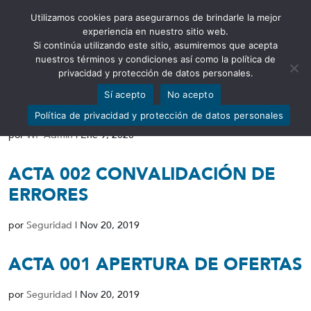
Utilizamos cookies para asegurarnos de brindarle la mejor
Abrir barra de herramientas
experiencia en nuestro sitio web.
Si continúa utilizando este sitio, asumiremos que acepta
nuestros términos y condiciones así como la política de
privacidad y protección de datos personales.
Sí acepto
No acepto
RESOLUCIÓN DE ADJUDICACIÓN
Política de privacidad y protección de datos personales
por
WP Admin
|
Ene 9, 2020
ACTA 002 CONVALIDACIÓN DE
ERRORES
por
Seguridad
|
Nov 20, 2019
ACTA 001 APERTURA DE OFERTAS
por
Seguridad
|
Nov 20, 2019