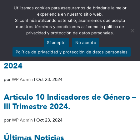
Utilizamos cookies para asegurarnos de brindarle la mejor
Abrir barra de herramientas
experiencia en nuestro sitio web.
Si continúa utilizando este sitio, asumiremos que acepta
nuestros términos y condiciones así como la política de
privacidad y protección de datos personales.
Sí acepto
No acepto
Cumplimiento Art 9 – Programas de
Política de privacidad y protección de datos personales
Educación Financiera – III Trimestre
2024
por
WP Admin
|
Oct 23, 2024
Articulo 10 Indicadores de Género –
III Trimestre 2024.
por
WP Admin
|
Oct 23, 2024
Últimas Noticias