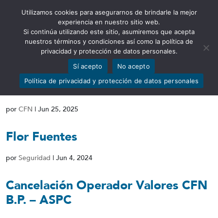
Utilizamos cookies para asegurarnos de brindarle la mejor
Abrir barra de herramientas
experiencia en nuestro sitio web.
Si continúa utilizando este sitio, asumiremos que acepta
nuestros términos y condiciones así como la política de
privacidad y protección de datos personales.
Sí acepto
No acepto
Resolución No. SCVS-INMV-DNAR-
Política de privacidad y protección de datos personales
2025-00024623
por
CFN
|
Jun 25, 2025
Flor Fuentes
por
Seguridad
|
Jun 4, 2024
Cancelación Operador Valores CFN
B.P. – ASPC