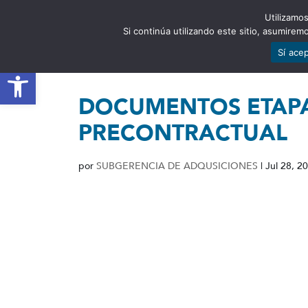
Utilizamos
EST
Si continúa utilizando este sitio, asumire
Sí ace
Abrir barra de herramientas
DOCUMENTOS ETAPA
PRECONTRACTUAL
por
SUBGERENCIA DE ADQUSICIONES
|
Jul 28, 2