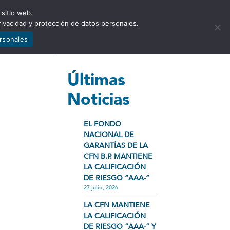
 sitio web.
NCIA
NOTICIAS
CONTÁCTENOS
rivacidad y protección de datos personales.
ersonales
Últimas
Noticias
EL FONDO
NACIONAL DE
GARANTÍAS DE LA
CFN B.P. MANTIENE
LA CALIFICACIÓN
DE RIESGO “AAA-”
27 julio, 2026
LA CFN MANTIENE
LA CALIFICACIÓN
DE RIESGO “AAA-” Y