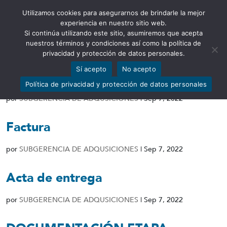
Utilizamos cookies para asegurarnos de brindarle la mejor
Abrir barra de herramientas
experiencia en nuestro sitio web.
Si continúa utilizando este sitio, asumiremos que acepta
nuestros términos y condiciones así como la política de
privacidad y protección de datos personales.
Sí acepto
No acepto
Informe de conformidad
Política de privacidad y protección de datos personales
por
SUBGERENCIA DE ADQUSICIONES
|
Sep 7, 2022
Factura
por
SUBGERENCIA DE ADQUSICIONES
|
Sep 7, 2022
Acta de entrega
por
SUBGERENCIA DE ADQUSICIONES
|
Sep 7, 2022