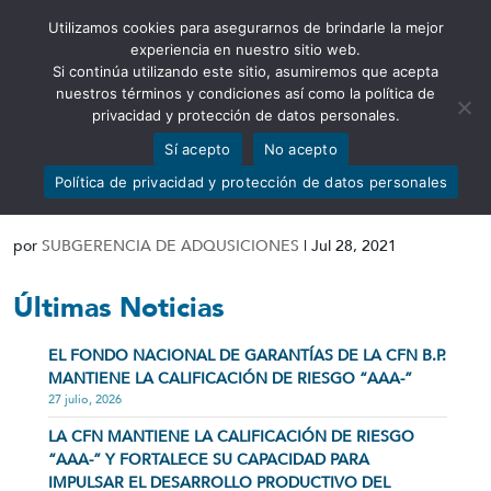
Utilizamos cookies para asegurarnos de brindarle la mejor
Abrir barra de herramientas
experiencia en nuestro sitio web.
Si continúa utilizando este sitio, asumiremos que acepta
nuestros términos y condiciones así como la política de
privacidad y protección de datos personales.
Sí acepto
No acepto
DOCUMENTACIÓN ETAPA
Política de privacidad y protección de datos personales
PREPARATORIA Y CONTRACTUAL
por
SUBGERENCIA DE ADQUSICIONES
|
Jul 28, 2021
Últimas Noticias
EL FONDO NACIONAL DE GARANTÍAS DE LA CFN B.P.
MANTIENE LA CALIFICACIÓN DE RIESGO “AAA-”
27 julio, 2026
LA CFN MANTIENE LA CALIFICACIÓN DE RIESGO
“AAA-” Y FORTALECE SU CAPACIDAD PARA
IMPULSAR EL DESARROLLO PRODUCTIVO DEL