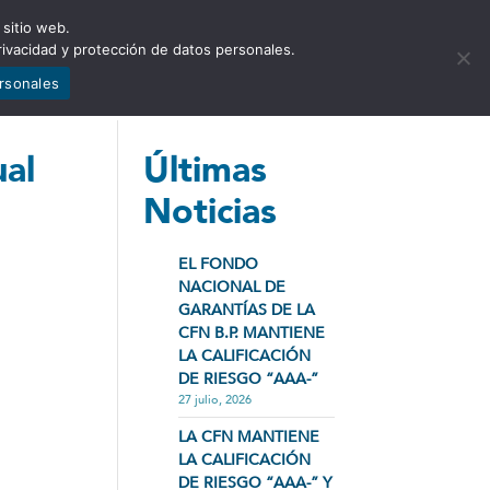
 sitio web.
NCIA
NOTICIAS
CONTÁCTENOS
rivacidad y protección de datos personales.
ersonales
ual
Últimas
Noticias
EL FONDO
NACIONAL DE
GARANTÍAS DE LA
CFN B.P. MANTIENE
LA CALIFICACIÓN
DE RIESGO “AAA-”
27 julio, 2026
LA CFN MANTIENE
LA CALIFICACIÓN
DE RIESGO “AAA-” Y