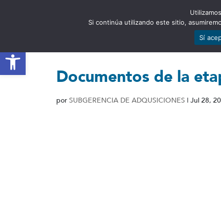
Utilizamos
EST
Si continúa utilizando este sitio, asumire
Sí ace
Abrir barra de herramientas
Documentos de la etap
por
SUBGERENCIA DE ADQUSICIONES
|
Jul 28, 2