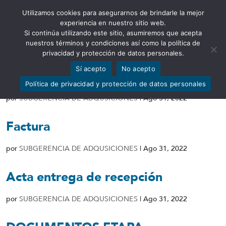
Utilizamos cookies para asegurarnos de brindarle la mejor
Abrir barra de herramientas
experiencia en nuestro sitio web.
Si continúa utilizando este sitio, asumiremos que acepta
nuestros términos y condiciones así como la política de
privacidad y protección de datos personales.
Sí acepto
No acepto
Informe de conformidad
Política de privacidad y protección de datos personales
por
SUBGERENCIA DE ADQUSICIONES
|
Ago 31, 2022
Factura
por
SUBGERENCIA DE ADQUSICIONES
|
Ago 31, 2022
Acta entrega de recepción
por
SUBGERENCIA DE ADQUSICIONES
|
Ago 31, 2022