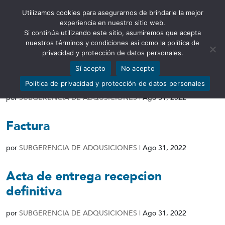
Utilizamos cookies para asegurarnos de brindarle la mejor
Abrir barra de herramientas
experiencia en nuestro sitio web.
Si continúa utilizando este sitio, asumiremos que acepta
nuestros términos y condiciones así como la política de
privacidad y protección de datos personales.
Sí acepto
No acepto
Informe de conformidad
Política de privacidad y protección de datos personales
por
SUBGERENCIA DE ADQUSICIONES
|
Ago 31, 2022
Factura
por
SUBGERENCIA DE ADQUSICIONES
|
Ago 31, 2022
Acta de entrega recepcion
definitiva
por
SUBGERENCIA DE ADQUSICIONES
|
Ago 31, 2022