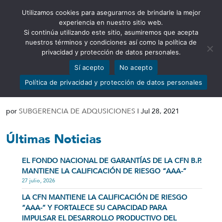
Utilizamos cookies para asegurarnos de brindarle la mejor
Abrir barra de herramientas
experiencia en nuestro sitio web.
Si continúa utilizando este sitio, asumiremos que acepta
nuestros términos y condiciones así como la política de
privacidad y protección de datos personales.
Sí acepto
No acepto
Documentos de la etapa
Política de privacidad y protección de datos personales
preparatoria y precontractual
por
SUBGERENCIA DE ADQUSICIONES
|
Jul 28, 2021
Últimas Noticias
EL FONDO NACIONAL DE GARANTÍAS DE LA CFN B.P.
MANTIENE LA CALIFICACIÓN DE RIESGO “AAA-”
27 julio, 2026
LA CFN MANTIENE LA CALIFICACIÓN DE RIESGO
“AAA-” Y FORTALECE SU CAPACIDAD PARA
IMPULSAR EL DESARROLLO PRODUCTIVO DEL