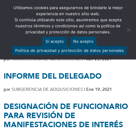
Utilizamos cookies para asegurarnos de brindarle la mejor
Abrir barra de herramientas
experiencia en nuestro sitio web.
Si continúa utilizando este sitio, asumiremos que acepta
nuestros términos y condiciones así como la política de
privacidad y protección de datos personales.
Sí acepto
No acepto
Resolución de Desierto
Política de privacidad y protección de datos personales
por
SUBGERENCIA DE ADQUSICIONES
|
Abr 28, 2021
INFORME DEL DELEGADO
por
SUBGERENCIA DE ADQUSICIONES
|
Ene 19, 2021
DESIGNACIÓN DE FUNCIONARIO
PARA REVISIÓN DE
MANIFESTACIONES DE INTERÉS