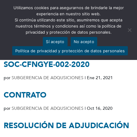
Utilizamos cookies para asegurarnos de brindarle la mejor
Abrir barra de herramientas
experiencia en nuestro sitio web.
Si continúa utilizando este sitio, asumiremos que acepta
nuestros términos y condiciones así como la política de
privacidad y protección de datos personales.
Sí acepto
No acepto
ACTA DE ENTREGA RECEPCIÓN
Política de privacidad y protección de datos personales
DEFINITIVA PROCESO REAP-RI-
SOC-CFNGYE-002-2020
por
SUBGERENCIA DE ADQUSICIONES
|
Ene 21, 2021
CONTRATO
por
SUBGERENCIA DE ADQUSICIONES
|
Oct 16, 2020
RESOLUCIÓN DE ADJUDICACIÓN