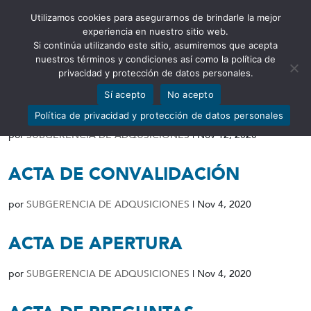
Utilizamos cookies para asegurarnos de brindarle la mejor
Abrir barra de herramientas
experiencia en nuestro sitio web.
Si continúa utilizando este sitio, asumiremos que acepta
nuestros términos y condiciones así como la política de
privacidad y protección de datos personales.
Sí acepto
No acepto
ACTA DE CALIFICACIÓN
Política de privacidad y protección de datos personales
por
SUBGERENCIA DE ADQUSICIONES
|
Nov 12, 2020
ACTA DE CONVALIDACIÓN
por
SUBGERENCIA DE ADQUSICIONES
|
Nov 4, 2020
ACTA DE APERTURA
por
SUBGERENCIA DE ADQUSICIONES
|
Nov 4, 2020