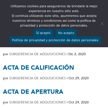
Utilizamos cookies para asegurarnos de brindarle la mejor
Abrir barra de herramientas
experiencia en nuestro sitio web.
Si continúa utilizando este sitio, asumiremos que acepta
nuestros términos y condiciones así como la política de
privacidad y protección de datos personales.
Sí acepto
No acepto
RESOLUCIÓN DE DECLARATORIA
Política de privacidad y protección de datos personales
DE DESIERTO
por
SUBGERENCIA DE ADQUSICIONES
|
Dic 2, 2020
ACTA DE CALIFICACIÓN
por
SUBGERENCIA DE ADQUSICIONES
|
Oct 29, 2020
ACTA DE APERTURA
por
SUBGERENCIA DE ADQUSICIONES
|
Oct 29, 2020