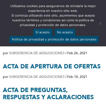
Utilizamos cookies para asegurarnos de brindarle la mejor
Abrir barra de herramientas
experiencia en nuestro sitio web.
Si continúa utilizando este sitio, asumiremos que acepta
nuestros términos y condiciones así como la política de
privacidad y protección de datos personales.
Sí acepto
No acepto
RESOLUCIÓN DECLARATORIA DE
Política de privacidad y protección de datos personales
DESIERTO
por
SUBGERENCIA DE ADQUSICIONES
|
Feb 26, 2021
ACTA DE APERTURA DE OFERTAS
por
SUBGERENCIA DE ADQUSICIONES
|
Feb 18, 2021
ACTA DE PREGUNTAS,
RESPUESTAS Y ACLARACIONES