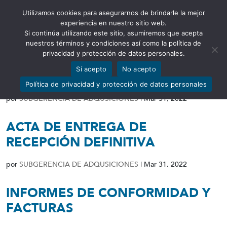
Utilizamos cookies para asegurarnos de brindarle la mejor
Abrir barra de herramientas
experiencia en nuestro sitio web.
Si continúa utilizando este sitio, asumiremos que acepta
nuestros términos y condiciones así como la política de
privacidad y protección de datos personales.
Sí acepto
No acepto
OFERTAS
Política de privacidad y protección de datos personales
por
SUBGERENCIA DE ADQUSICIONES
|
Mar 31, 2022
ACTA DE ENTREGA DE
RECEPCIÓN DEFINITIVA
por
SUBGERENCIA DE ADQUSICIONES
|
Mar 31, 2022
INFORMES DE CONFORMIDAD Y
FACTURAS