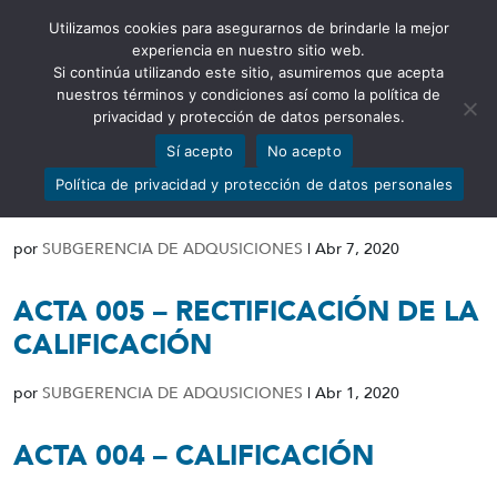
Utilizamos cookies para asegurarnos de brindarle la mejor
Abrir barra de herramientas
experiencia en nuestro sitio web.
Si continúa utilizando este sitio, asumiremos que acepta
nuestros términos y condiciones así como la política de
privacidad y protección de datos personales.
Sí acepto
No acepto
RESOLUCIÓN DE DECLARATORIA
Política de privacidad y protección de datos personales
DE DESIERTO
por
SUBGERENCIA DE ADQUSICIONES
|
Abr 7, 2020
ACTA 005 – RECTIFICACIÓN DE LA
CALIFICACIÓN
por
SUBGERENCIA DE ADQUSICIONES
|
Abr 1, 2020
ACTA 004 – CALIFICACIÓN