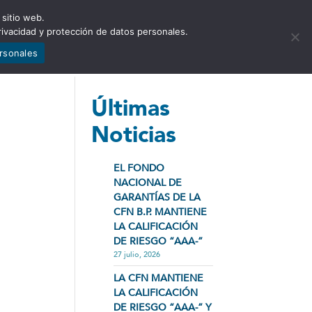
 sitio web.
NCIA
NOTICIAS
CONTÁCTENOS
rivacidad y protección de datos personales.
ersonales
Últimas
Noticias
EL FONDO
NACIONAL DE
GARANTÍAS DE LA
CFN B.P. MANTIENE
LA CALIFICACIÓN
DE RIESGO “AAA-”
27 julio, 2026
LA CFN MANTIENE
LA CALIFICACIÓN
DE RIESGO “AAA-” Y