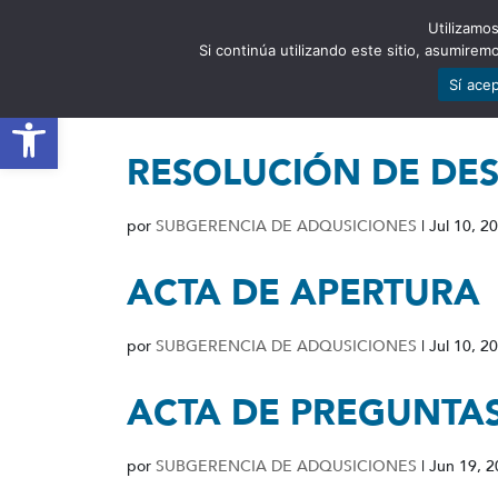
Utilizamos
EST
Si continúa utilizando este sitio, asumire
Sí ace
Abrir barra de herramientas
RESOLUCIÓN DE DES
por
SUBGERENCIA DE ADQUSICIONES
|
Jul 10, 2
ACTA DE APERTURA
por
SUBGERENCIA DE ADQUSICIONES
|
Jul 10, 2
ACTA DE PREGUNTAS
por
SUBGERENCIA DE ADQUSICIONES
|
Jun 19, 