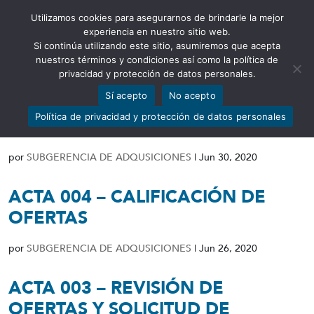
Utilizamos cookies para asegurarnos de brindarle la mejor
Abrir barra de herramientas
experiencia en nuestro sitio web.
Si continúa utilizando este sitio, asumiremos que acepta
nuestros términos y condiciones así como la política de
privacidad y protección de datos personales.
Sí acepto
No acepto
RESOLUCIÓN DE DECLARATORIA
Política de privacidad y protección de datos personales
DE DESIERTO
por
SUBGERENCIA DE ADQUSICIONES
|
Jun 30, 2020
ACTA 004 – CALIFICACIÓN DE
OFERTAS
por
SUBGERENCIA DE ADQUSICIONES
|
Jun 26, 2020
ACTA 003 – REVISIÓN DE
OFERTAS Y SOLICITUD DE