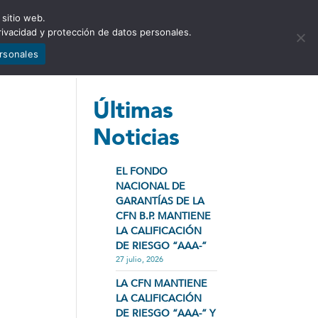
 sitio web.
NCIA
NOTICIAS
CONTÁCTENOS
rivacidad y protección de datos personales.
ersonales
Últimas
Noticias
EL FONDO
NACIONAL DE
GARANTÍAS DE LA
CFN B.P. MANTIENE
LA CALIFICACIÓN
DE RIESGO “AAA-”
27 julio, 2026
LA CFN MANTIENE
LA CALIFICACIÓN
DE RIESGO “AAA-” Y