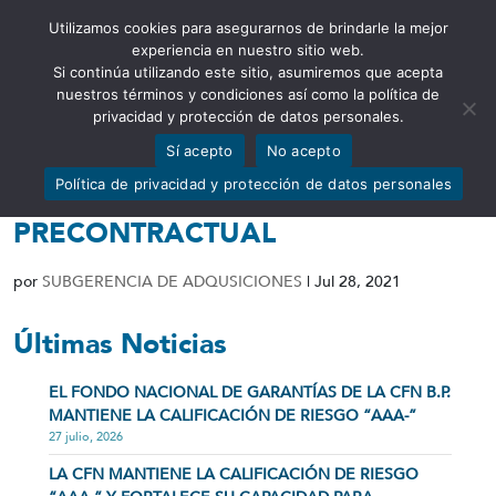
Utilizamos cookies para asegurarnos de brindarle la mejor
Abrir barra de herramientas
experiencia en nuestro sitio web.
Si continúa utilizando este sitio, asumiremos que acepta
nuestros términos y condiciones así como la política de
privacidad y protección de datos personales.
Sí acepto
No acepto
DOCUMENTOS ETAPA
Política de privacidad y protección de datos personales
PREPARATORIA Y
PRECONTRACTUAL
por
SUBGERENCIA DE ADQUSICIONES
|
Jul 28, 2021
Últimas Noticias
EL FONDO NACIONAL DE GARANTÍAS DE LA CFN B.P.
MANTIENE LA CALIFICACIÓN DE RIESGO “AAA-”
27 julio, 2026
LA CFN MANTIENE LA CALIFICACIÓN DE RIESGO