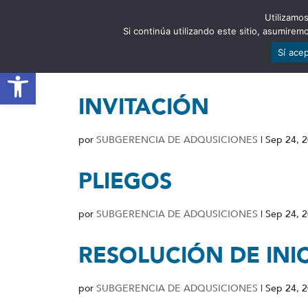
Utilizamos
EST
Si continúa utilizando este sitio, asumire
Sí ace
Abrir barra de herramientas
INVITACIÓN
por
SUBGERENCIA DE ADQUSICIONES
|
Sep 24, 
PLIEGOS
por
SUBGERENCIA DE ADQUSICIONES
|
Sep 24, 
RESOLUCIÓN DE INI
por
SUBGERENCIA DE ADQUSICIONES
|
Sep 24, 