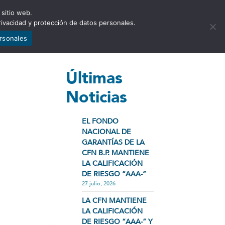
 sitio web.
NCIA
NOTICIAS
CONTÁCTENOS
rivacidad y protección de datos personales.
ersonales
Últimas
Noticias
EL FONDO
NACIONAL DE
GARANTÍAS DE LA
CFN B.P. MANTIENE
LA CALIFICACIÓN
DE RIESGO “AAA-”
27 julio, 2026
LA CFN MANTIENE
LA CALIFICACIÓN
DE RIESGO “AAA-” Y