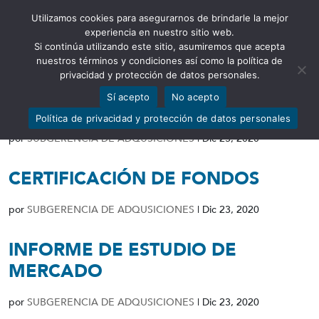
Utilizamos cookies para asegurarnos de brindarle la mejor
Abrir barra de herramientas
experiencia en nuestro sitio web.
Si continúa utilizando este sitio, asumiremos que acepta
nuestros términos y condiciones así como la política de
privacidad y protección de datos personales.
Sí acepto
No acepto
FORMULARIOS
Política de privacidad y protección de datos personales
por
SUBGERENCIA DE ADQUSICIONES
|
Dic 23, 2020
CERTIFICACIÓN DE FONDOS
por
SUBGERENCIA DE ADQUSICIONES
|
Dic 23, 2020
INFORME DE ESTUDIO DE
MERCADO
por
SUBGERENCIA DE ADQUSICIONES
|
Dic 23, 2020