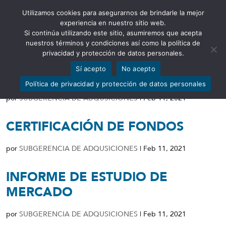
Utilizamos cookies para asegurarnos de brindarle la mejor
Abrir barra de herramientas
experiencia en nuestro sitio web.
Si continúa utilizando este sitio, asumiremos que acepta
nuestros términos y condiciones así como la política de
privacidad y protección de datos personales.
Sí acepto
No acepto
RESOLUCIÓN DE INICIO
Política de privacidad y protección de datos personales
por
SUBGERENCIA DE ADQUSICIONES
|
Feb 11, 2021
CERTIFICACIÓN DE FONDOS
por
SUBGERENCIA DE ADQUSICIONES
|
Feb 11, 2021
INFORME DE ESTUDIO DE
MERCADO
por
SUBGERENCIA DE ADQUSICIONES
|
Feb 11, 2021