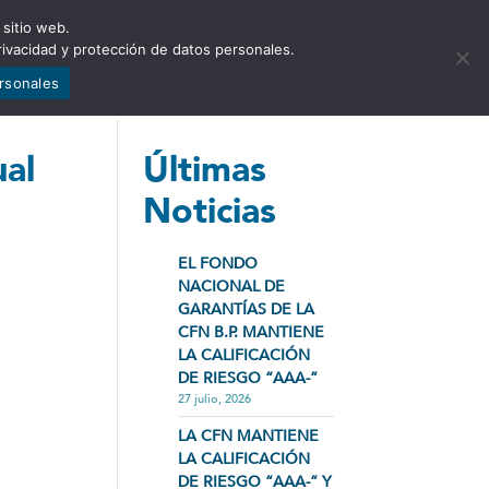
 sitio web.
NCIA
NOTICIAS
CONTÁCTENOS
rivacidad y protección de datos personales.
ersonales
ual
Últimas
Noticias
EL FONDO
NACIONAL DE
GARANTÍAS DE LA
CFN B.P. MANTIENE
LA CALIFICACIÓN
DE RIESGO “AAA-”
27 julio, 2026
LA CFN MANTIENE
LA CALIFICACIÓN
DE RIESGO “AAA-” Y