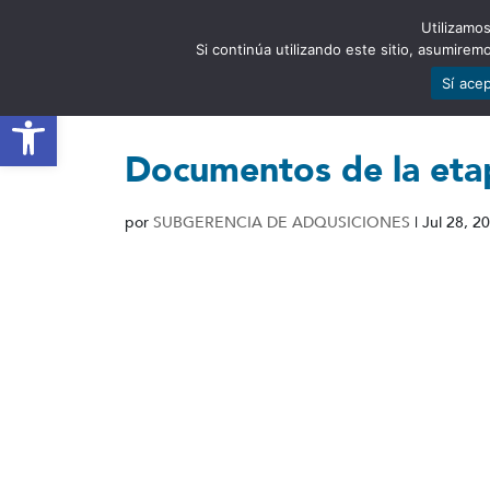
Utilizamos
EST
Si continúa utilizando este sitio, asumire
Sí ace
Abrir barra de herramientas
Documentos de la etap
por
SUBGERENCIA DE ADQUSICIONES
|
Jul 28, 2