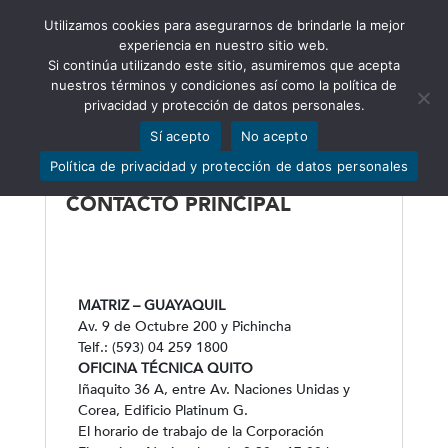
Utilizamos cookies para asegurarnos de brindarle la mejor
Abrir barra de herramientas
experiencia en nuestro sitio web.
Si continúa utilizando este sitio, asumiremos que acepta
nuestros términos y condiciones así como la política de
privacidad y protección de datos personales.
Contáctenos
Sí acepto
No acepto
Política de privacidad y protección de datos personales
CONTACTO PRINCIPAL
MATRIZ – GUAYAQUIL
Av. 9 de Octubre 200 y Pichincha
Telf.: (593) 04 259 1800
OFICINA TÉCNICA QUITO
Iñaquito 36 A, entre Av. Naciones Unidas y
Corea, Edificio Platinum G.
El horario de trabajo de la Corporación