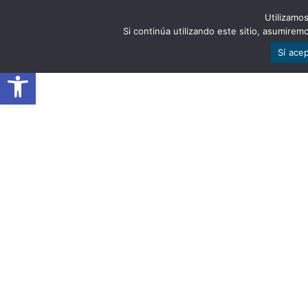
Utilizamos
EST
Si continúa utilizando este sitio, asumire
Sí ace
Abrir barra de herramientas