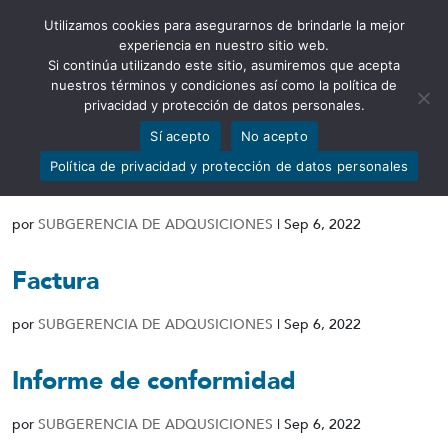
Utilizamos cookies para asegurarnos de brindarle la mejor
Abrir barra de herramientas
experiencia en nuestro sitio web.
Si continúa utilizando este sitio, asumiremos que acepta
nuestros términos y condiciones así como la política de
privacidad y protección de datos personales.
Sí acepto
No acepto
Acta de entrega de recepción
Política de privacidad y protección de datos personales
definitiva
por
SUBGERENCIA DE ADQUSICIONES
|
Sep 6, 2022
Factura
por
SUBGERENCIA DE ADQUSICIONES
|
Sep 6, 2022
Informe de conformidad
por
SUBGERENCIA DE ADQUSICIONES
|
Sep 6, 2022