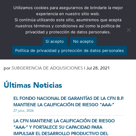
Utilizamos cookies para asegurarnos de brindarle la mejor
Abrir barra de herramientas
experiencia en nuestro sitio web.
Si continúa utilizando este sitio, asumiremos que acepta
nuestros términos y condiciones así como la política de
privacidad y protección de datos personales.
Sí acepto
No acepto
DOCUMENTACIÓN ETAPA
Política de privacidad y protección de datos personales
PREPARATORIA Y CONTRACTUAL
por
SUBGERENCIA DE ADQUSICIONES
|
Jul 28, 2021
Últimas Noticias
EL FONDO NACIONAL DE GARANTÍAS DE LA CFN B.P.
MANTIENE LA CALIFICACIÓN DE RIESGO “AAA-”
27 julio, 2026
LA CFN MANTIENE LA CALIFICACIÓN DE RIESGO
“AAA-” Y FORTALECE SU CAPACIDAD PARA
IMPULSAR EL DESARROLLO PRODUCTIVO DEL