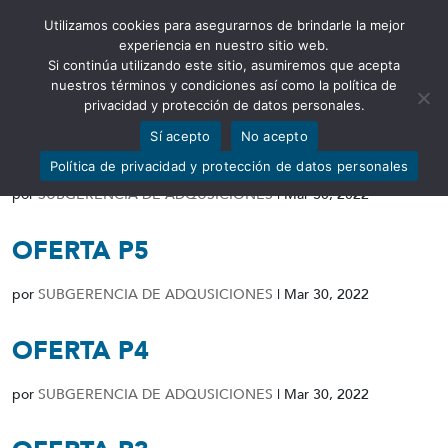
Utilizamos cookies para asegurarnos de brindarle la mejor
Abrir barra de herramientas
experiencia en nuestro sitio web.
Si continúa utilizando este sitio, asumiremos que acepta
nuestros términos y condiciones así como la política de
privacidad y protección de datos personales.
Sí acepto
No acepto
OFERTA P6
Política de privacidad y protección de datos personales
por
SUBGERENCIA DE ADQUSICIONES
|
Mar 30, 2022
OFERTA P5
por
SUBGERENCIA DE ADQUSICIONES
|
Mar 30, 2022
OFERTA P4
por
SUBGERENCIA DE ADQUSICIONES
|
Mar 30, 2022