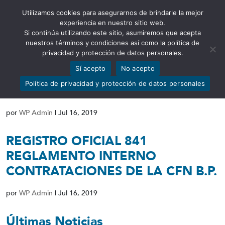
Utilizamos cookies para asegurarnos de brindarle la mejor
Abrir barra de herramientas
experiencia en nuestro sitio web.
Si continúa utilizando este sitio, asumiremos que acepta
nuestros términos y condiciones así como la política de
privacidad y protección de datos personales.
Sí acepto
No acepto
DELEGACIÓN DE LA MÁXIMA
Política de privacidad y protección de datos personales
AUTORIDAD
por
WP Admin
|
Jul 16, 2019
REGISTRO OFICIAL 841
REGLAMENTO INTERNO
CONTRATACIONES DE LA CFN B.P.
por
WP Admin
|
Jul 16, 2019
Últimas Noticias