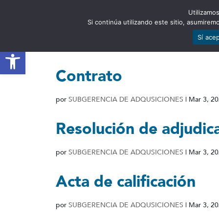
Utilizamos
EST
Si continúa utilizando este sitio, asumire
Sí ace
Abrir barra de herramientas
Contrato
por
SUBGERENCIA DE ADQUSICIONES
|
Mar 3, 2
Resolución de adjudic
por
SUBGERENCIA DE ADQUSICIONES
|
Mar 3, 2
Acta de calificación
por
SUBGERENCIA DE ADQUSICIONES
|
Mar 3, 2