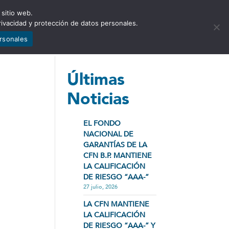
 sitio web.
NCIA
NOTICIAS
CONTÁCTENOS
rivacidad y protección de datos personales.
ersonales
Últimas
Noticias
EL FONDO
NACIONAL DE
GARANTÍAS DE LA
CFN B.P. MANTIENE
LA CALIFICACIÓN
DE RIESGO “AAA-”
27 julio, 2026
LA CFN MANTIENE
LA CALIFICACIÓN
DE RIESGO “AAA-” Y