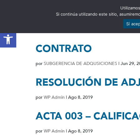
Utilizamos
EST
Si continúa utilizando este sitio, asumire
Sí ace
Abrir barra de herramientas
CONTRATO
por
SUBGERENCIA DE ADQUSICIONES
|
Jun 29, 
RESOLUCIÓN DE AD
por
WP Admin
|
Ago 8, 2019
ACTA 003 – CALIFIC
por
WP Admin
|
Ago 8, 2019