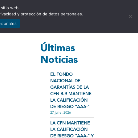
 sitio web.
NCIA
NOTICIAS
CONTÁCTENOS
rivacidad y protección de datos personales.
ersonales
Últimas
Noticias
EL FONDO
NACIONAL DE
GARANTÍAS DE LA
CFN B.P. MANTIENE
LA CALIFICACIÓN
DE RIESGO “AAA-”
27 julio, 2026
LA CFN MANTIENE
LA CALIFICACIÓN
DE RIESGO “AAA-” Y