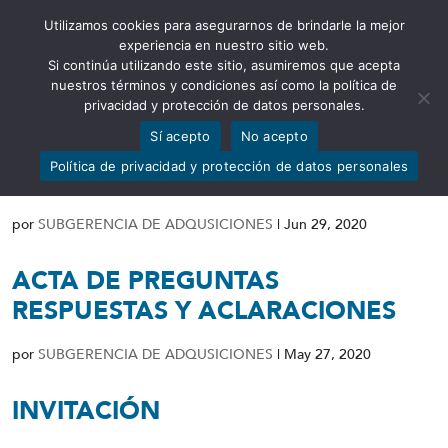
Utilizamos cookies para asegurarnos de brindarle la mejor
Abrir barra de herramientas
experiencia en nuestro sitio web.
Si continúa utilizando este sitio, asumiremos que acepta
nuestros términos y condiciones así como la política de
privacidad y protección de datos personales.
Sí acepto
No acepto
RESOLUCIÓN DE PROCESO
Política de privacidad y protección de datos personales
DESIERTO
por
SUBGERENCIA DE ADQUSICIONES
|
Jun 29, 2020
ACTA DE PREGUNTAS
RESPUESTAS Y ACLARACIONES
por
SUBGERENCIA DE ADQUSICIONES
|
May 27, 2020
INVITACIÓN