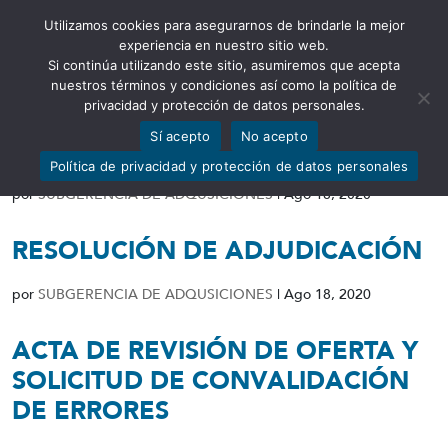
Utilizamos cookies para asegurarnos de brindarle la mejor
Abrir barra de herramientas
experiencia en nuestro sitio web.
Si continúa utilizando este sitio, asumiremos que acepta
nuestros términos y condiciones así como la política de
privacidad y protección de datos personales.
Sí acepto
No acepto
ACTA DE CALIFICACIÓN
Política de privacidad y protección de datos personales
por
SUBGERENCIA DE ADQUSICIONES
|
Ago 18, 2020
RESOLUCIÓN DE ADJUDICACIÓN
por
SUBGERENCIA DE ADQUSICIONES
|
Ago 18, 2020
ACTA DE REVISIÓN DE OFERTA Y
SOLICITUD DE CONVALIDACIÓN
DE ERRORES