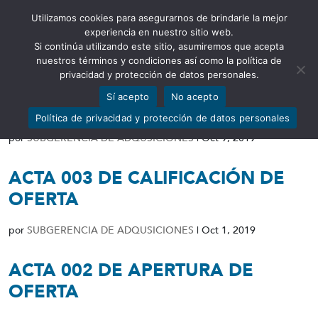
Utilizamos cookies para asegurarnos de brindarle la mejor
Abrir barra de herramientas
experiencia en nuestro sitio web.
Si continúa utilizando este sitio, asumiremos que acepta
nuestros términos y condiciones así como la política de
privacidad y protección de datos personales.
Sí acepto
No acepto
RESOLUCIÓN DE DESIERTO
Política de privacidad y protección de datos personales
por
SUBGERENCIA DE ADQUSICIONES
|
Oct 9, 2019
ACTA 003 DE CALIFICACIÓN DE
OFERTA
por
SUBGERENCIA DE ADQUSICIONES
|
Oct 1, 2019
ACTA 002 DE APERTURA DE
OFERTA