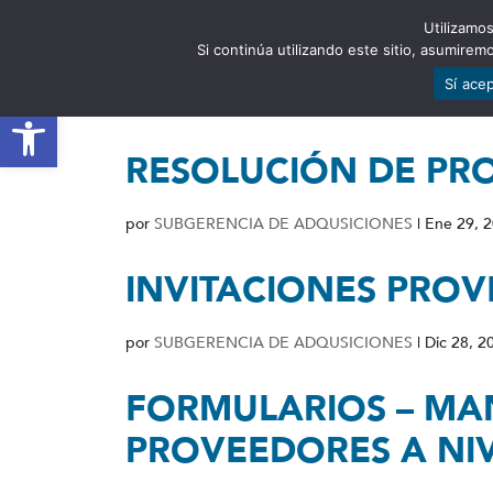
Utilizamos
EST
Si continúa utilizando este sitio, asumire
Sí ace
Abrir barra de herramientas
RESOLUCIÓN DE PR
por
SUBGERENCIA DE ADQUSICIONES
|
Ene 29, 
INVITACIONES PROV
por
SUBGERENCIA DE ADQUSICIONES
|
Dic 28, 2
FORMULARIOS – MAN
PROVEEDORES A NI