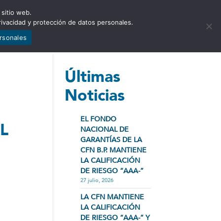
 sitio web.
NCIA
NOTICIAS
CONTÁCTENOS
rivacidad y protección de datos personales.
ersonales
Últimas
Noticias
EL FONDO
L
NACIONAL DE
GARANTÍAS DE LA
CFN B.P. MANTIENE
LA CALIFICACIÓN
DE RIESGO “AAA-”
27 julio, 2026
LA CFN MANTIENE
LA CALIFICACIÓN
DE RIESGO “AAA-” Y