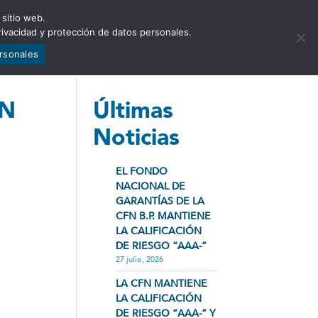
 sitio web.
NCIA
NOTICIAS
CONTÁCTENOS
rivacidad y protección de datos personales.
ersonales
ON
Últimas
Noticias
EL FONDO
NACIONAL DE
GARANTÍAS DE LA
CFN B.P. MANTIENE
LA CALIFICACIÓN
DE RIESGO “AAA-”
27 julio, 2026
LA CFN MANTIENE
LA CALIFICACIÓN
DE RIESGO “AAA-” Y