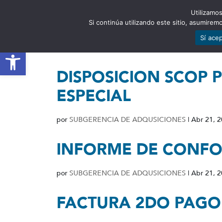
Utilizamos
EST
Si continúa utilizando este sitio, asumire
Sí ace
Abrir barra de herramientas
DISPOSICION SCOP 
ESPECIAL
por
SUBGERENCIA DE ADQUSICIONES
|
Abr 21, 
INFORME DE CONF
por
SUBGERENCIA DE ADQUSICIONES
|
Abr 21, 
FACTURA 2DO PAGO