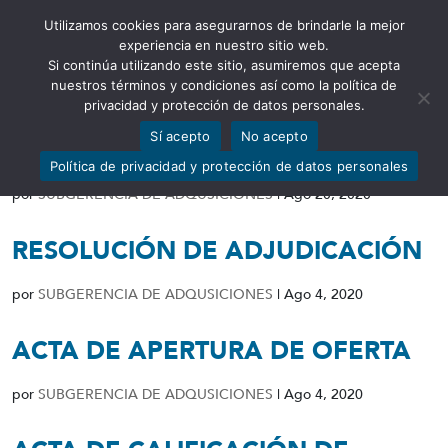
Utilizamos cookies para asegurarnos de brindarle la mejor
Abrir barra de herramientas
experiencia en nuestro sitio web.
Si continúa utilizando este sitio, asumiremos que acepta
nuestros términos y condiciones así como la política de
privacidad y protección de datos personales.
Sí acepto
No acepto
ACTA DE NEGOCIACIÓN
Política de privacidad y protección de datos personales
por
SUBGERENCIA DE ADQUSICIONES
|
Ago 20, 2020
RESOLUCIÓN DE ADJUDICACIÓN
por
SUBGERENCIA DE ADQUSICIONES
|
Ago 4, 2020
ACTA DE APERTURA DE OFERTA
por
SUBGERENCIA DE ADQUSICIONES
|
Ago 4, 2020