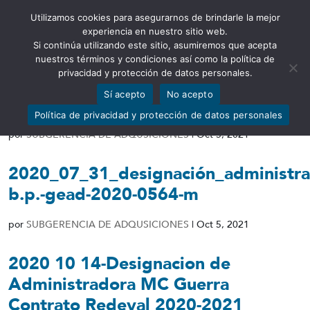
Utilizamos cookies para asegurarnos de brindarle la mejor
Abrir barra de herramientas
experiencia en nuestro sitio web.
Si continúa utilizando este sitio, asumiremos que acepta
nuestros términos y condiciones así como la política de
privacidad y protección de datos personales.
Sí acepto
No acepto
Contrato_006-2020_redeval
Política de privacidad y protección de datos personales
por
SUBGERENCIA DE ADQUSICIONES
|
Oct 5, 2021
2020_07_31_designación_administrad
b.p.-gead-2020-0564-m
por
SUBGERENCIA DE ADQUSICIONES
|
Oct 5, 2021
2020 10 14-Designacion de
Administradora MC Guerra
Contrato Redeval 2020-2021