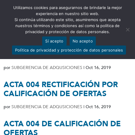
Utilizamos cookies para asegurarnos de brindarle la mejor
Abrir barra de herramientas
experiencia en nuestro sitio web.
Si continúa utilizando este sitio, asumiremos que acepta
nuestros términos y condiciones así como la política de
privacidad y protección de datos personales.
Sí acepto
No acepto
RESOLUCIÓN DE DECLARATORIA
Política de privacidad y protección de datos personales
DE PROCESO DESIERTO
por
SUBGERENCIA DE ADQUSICIONES
|
Oct 16, 2019
ACTA 004 RECTIFICACIÓN POR
CALIFICACIÓN DE OFERTAS
por
SUBGERENCIA DE ADQUSICIONES
|
Oct 16, 2019
ACTA 004 DE CALIFICACIÓN DE
OFERTAS