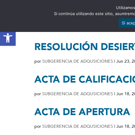
Utilizamos
EST
Si continúa utilizando este sitio, asumire
Sí ace
Abrir barra de herramientas
RESOLUCIÓN DESIE
por
SUBGERENCIA DE ADQUSICIONES
|
Jun 23, 
ACTA DE CALIFICAC
por
SUBGERENCIA DE ADQUSICIONES
|
Jun 18, 
ACTA DE APERTURA
por
SUBGERENCIA DE ADQUSICIONES
|
Jun 18, 