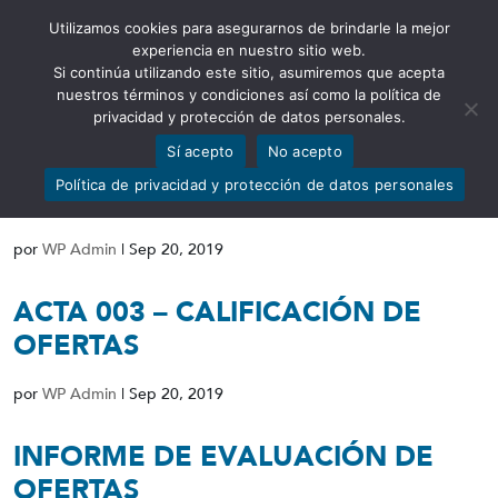
Utilizamos cookies para asegurarnos de brindarle la mejor
Abrir barra de herramientas
experiencia en nuestro sitio web.
Si continúa utilizando este sitio, asumiremos que acepta
nuestros términos y condiciones así como la política de
privacidad y protección de datos personales.
Sí acepto
No acepto
RESOLUCIÓN DE DECLARATORIA
Política de privacidad y protección de datos personales
DE DESIERTO
por
WP Admin
|
Sep 20, 2019
ACTA 003 – CALIFICACIÓN DE
OFERTAS
por
WP Admin
|
Sep 20, 2019
INFORME DE EVALUACIÓN DE
OFERTAS