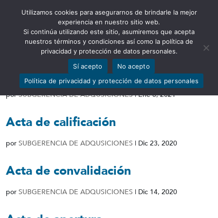
Utilizamos cookies para asegurarnos de brindarle la mejor
Abrir barra de herramientas
experiencia en nuestro sitio web.
Si continúa utilizando este sitio, asumiremos que acepta
nuestros términos y condiciones así como la política de
privacidad y protección de datos personales.
Sí acepto
No acepto
Resolución de desierto
Política de privacidad y protección de datos personales
por
SUBGERENCIA DE ADQUSICIONES
|
Ene 8, 2021
Acta de calificación
por
SUBGERENCIA DE ADQUSICIONES
|
Dic 23, 2020
Acta de convalidación
por
SUBGERENCIA DE ADQUSICIONES
|
Dic 14, 2020