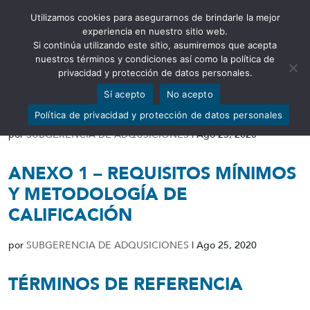
Utilizamos cookies para asegurarnos de brindarle la mejor
Abrir barra de herramientas
experiencia en nuestro sitio web.
Si continúa utilizando este sitio, asumiremos que acepta
nuestros términos y condiciones así como la política de
privacidad y protección de datos personales.
Sí acepto
No acepto
CERTIFICACIÓN DE FONDOS
Política de privacidad y protección de datos personales
por
SUBGERENCIA DE ADQUSICIONES
|
Ago 25, 2020
ANEXO 1 – REQUISITOS MÍNIMOS
Y METODOLOGÍA DE
CALIFICACIÓN
por
SUBGERENCIA DE ADQUSICIONES
|
Ago 25, 2020
TÉRMINOS DE REFERENCIA