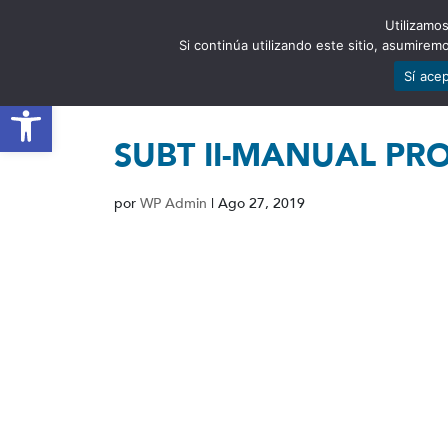
Utilizamos
EST
Si continúa utilizando este sitio, asumire
Sí ace
Abrir barra de herramientas
SUBT II-MANUAL PR
por
WP Admin
|
Ago 27, 2019