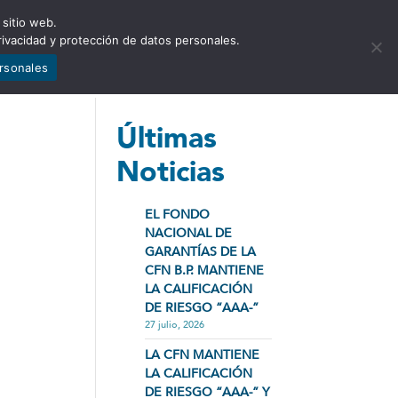
 sitio web.
NCIA
NOTICIAS
CONTÁCTENOS
rivacidad y protección de datos personales.
ersonales
Últimas
Noticias
EL FONDO
NACIONAL DE
GARANTÍAS DE LA
CFN B.P. MANTIENE
LA CALIFICACIÓN
DE RIESGO “AAA-”
27 julio, 2026
LA CFN MANTIENE
LA CALIFICACIÓN
DE RIESGO “AAA-” Y