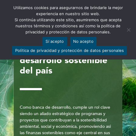
Utilizamos cookies para asegurarnos de brindarle la mejor
Abrir barra de herramientas
experiencia en nuestro sitio web.
Si continúa utilizando este sitio, asumiremos que acepta
nuestros términos y condiciones así como la política de
privacidad y protección de datos personales.
Sí acepto
No acepto
La CFN impulsa el
Política de privacidad y protección de datos personales
desarrollo sostenible
del país
Como banca de desarrollo, cumple un rol clave
siendo un aliado estratégico de programas y
proyectos que contribuyan a la sostenibilidad
ambiental, social y económica, promoviendo asi
las finanzas sostenibles como eje central en sus