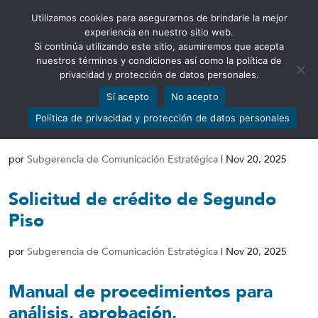
Utilizamos cookies para asegurarnos de brindarle la mejor
Abrir barra de herramientas
experiencia en nuestro sitio web.
Si continúa utilizando este sitio, asumiremos que acepta
nuestros términos y condiciones así como la política de
privacidad y protección de datos personales.
Sí acepto
No acepto
Formulario de firmas autorizadas
Política de privacidad y protección de datos personales
para solicitar y justificar créditos
por
Subgerencia de Comunicación Estratégica
|
Nov 20, 2025
Solicitud de crédito de Segundo
Piso
por
Subgerencia de Comunicación Estratégica
|
Nov 20, 2025
Manual de procedimientos para
análisis, aprobación,