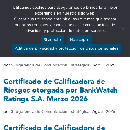
Utilizamos cookies para asegurarnos de brindarle la mejor
Abrir barra de herramientas
experiencia en nuestro sitio web.
Si continúa utilizando este sitio, asumiremos que acepta
nuestros términos y condiciones así como la política de
privacidad y protección de datos personales.
Sí acepto
No acepto
Informe Calificadora de Riesgos
Política de privacidad y protección de datos personales
Marzo 2026
por
Subgerencia de Comunicación Estratégica
|
Ago 5, 2026
Certificado de Calificadora de
Riesgos otorgada por BankWatch
Ratings S.A. Marzo 2026
por
Subgerencia de Comunicación Estratégica
|
Ago 5, 2026
Certificado de Calificadora de