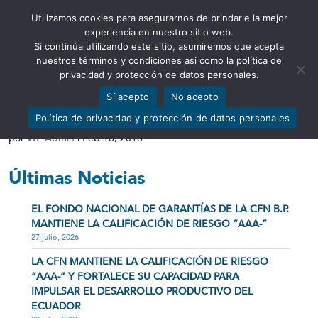
Utilizamos cookies para asegurarnos de brindarle la mejor
Abrir barra de herramientas
experiencia en nuestro sitio web.
Si continúa utilizando este sitio, asumiremos que acepta
nuestros términos y condiciones así como la política de
privacidad y protección de datos personales.
Sí acepto
No acepto
METAS Y OBJETIVOS
Política de privacidad y protección de datos personales
por
WP Admin
|
Feb 16, 2016
Últimas Noticias
EL FONDO NACIONAL DE GARANTÍAS DE LA CFN B.P.
MANTIENE LA CALIFICACIÓN DE RIESGO “AAA-”
27 julio, 2026
LA CFN MANTIENE LA CALIFICACIÓN DE RIESGO
“AAA-” Y FORTALECE SU CAPACIDAD PARA
IMPULSAR EL DESARROLLO PRODUCTIVO DEL
ECUADOR